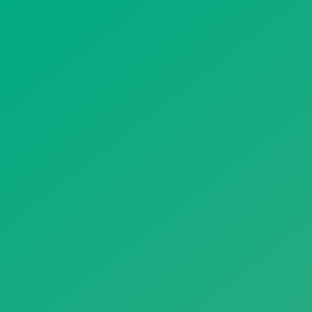
遥想公瑾当年，小乔初嫁了，雄姿英发。
羽扇纶巾，谈笑间，樯橹灰飞烟灭。
故国神游，多情应笑我，早生华发。
人生如梦，一尊还酹江月。